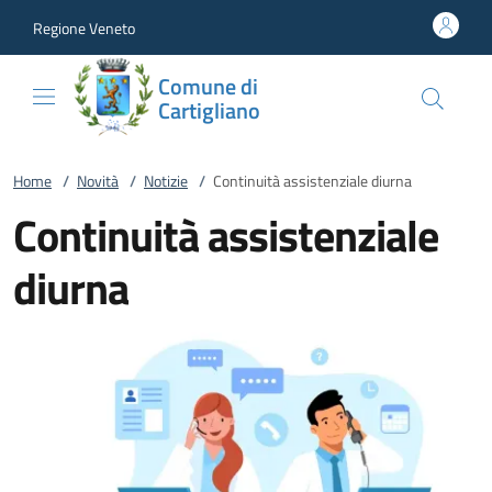
Vai al contenuto
accedi al menu
footer.enter
Regione Veneto
Comune di
Cartigliano
Home
/
Novità
/
Notizie
/
Continuità assistenziale diurna
Continuità assistenziale
diurna