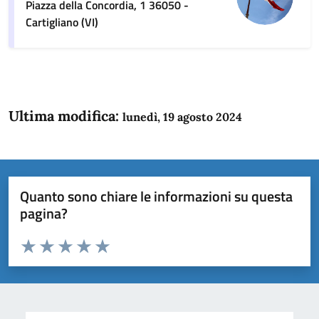
Piazza della Concordia, 1 36050 -
Cartigliano (VI)
Ultima modifica:
lunedì, 19 agosto 2024
Quanto sono chiare le informazioni su questa
pagina?
Valuta da 1 a 5 stelle la pagina
Domanda
Valuta 1 stelle su 5
Valuta 2 stelle su 5
Valuta 3 stelle su 5
Valuta 4 stelle su 5
Valuta 5 stelle su 5