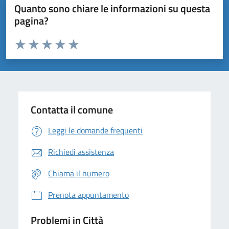
Quanto sono chiare le informazioni su questa
pagina?
Valuta da 1 a 5 stelle la pagina
Domanda
Valuta 1 stelle su 5
Valuta 2 stelle su 5
Valuta 3 stelle su 5
Valuta 4 stelle su 5
Valuta 5 stelle su 5
Contatta il comune
Leggi le domande frequenti
Richiedi assistenza
Chiama il numero
Prenota appuntamento
Problemi in Città