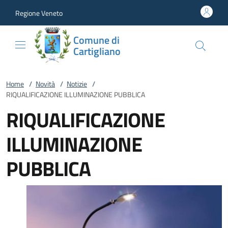
Vai al contenuto
accedi al menu
footer.enter
Regione Veneto
Comune di
Cartigliano
Home
/
Novità
/
Notizie
/
RIQUALIFICAZIONE ILLUMINAZIONE PUBBLICA
RIQUALIFICAZIONE
ILLUMINAZIONE
PUBBLICA