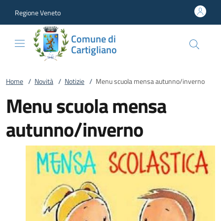
Vai al contenuto
accedi al menu
footer.enter
Regione Veneto
Comune di
Cartigliano
Home
/
Novità
/
Notizie
/
Menu scuola mensa autunno/inverno
Menu scuola mensa
autunno/inverno