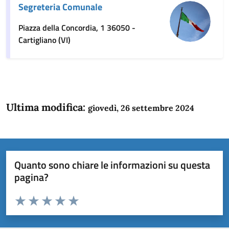
Segreteria Comunale
Piazza della Concordia, 1 36050 -
Cartigliano (VI)
Ultima modifica:
giovedì, 26 settembre 2024
Quanto sono chiare le informazioni su questa
pagina?
Valuta da 1 a 5 stelle la pagina
Domanda
Valuta 1 stelle su 5
Valuta 2 stelle su 5
Valuta 3 stelle su 5
Valuta 4 stelle su 5
Valuta 5 stelle su 5