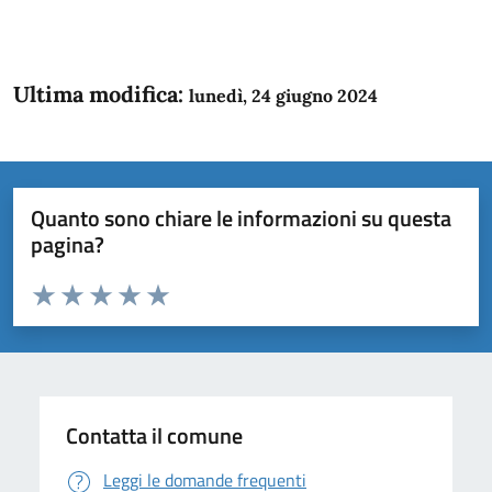
Ultima modifica:
lunedì, 24 giugno 2024
Quanto sono chiare le informazioni su questa
pagina?
Valuta da 1 a 5 stelle la pagina
Domanda
Valuta 1 stelle su 5
Valuta 2 stelle su 5
Valuta 3 stelle su 5
Valuta 4 stelle su 5
Valuta 5 stelle su 5
Contatta il comune
Leggi le domande frequenti