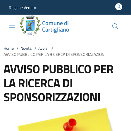
Vai al contenuto
accedi al menu
footer.enter
Regione Veneto
Comune di
Cartigliano
Home
/
Novità
/
Avvisi
/
AVVISO PUBBLICO PER LA RICERCA DI SPONSORIZZAZIONI
AVVISO PUBBLICO PER
LA RICERCA DI
SPONSORIZZAZIONI