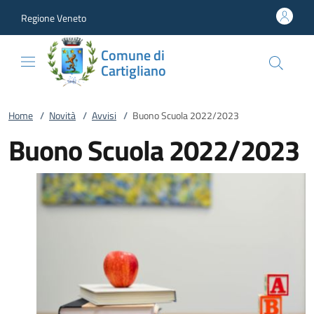
Vai al contenuto
accedi al menu
footer.enter
Regione Veneto
Comune di
Cartigliano
Home
/
Novità
/
Avvisi
/
Buono Scuola 2022/2023
Buono Scuola 2022/2023