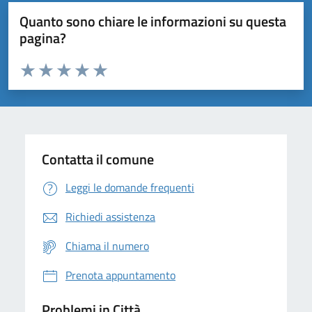
Quanto sono chiare le informazioni su questa
pagina?
Valuta da 1 a 5 stelle la pagina
Domanda
Valuta 1 stelle su 5
Valuta 2 stelle su 5
Valuta 3 stelle su 5
Valuta 4 stelle su 5
Valuta 5 stelle su 5
Contatta il comune
Leggi le domande frequenti
Richiedi assistenza
Chiama il numero
Prenota appuntamento
Problemi in Città