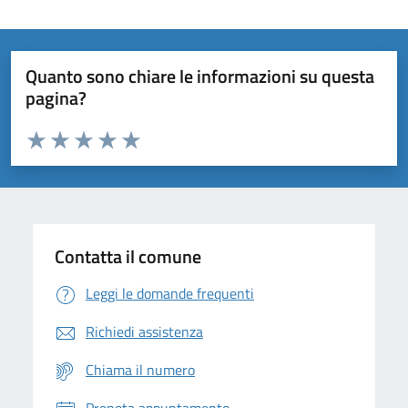
Quanto sono chiare le informazioni su questa
pagina?
Valuta da 1 a 5 stelle la pagina
Domanda
Valuta 1 stelle su 5
Valuta 2 stelle su 5
Valuta 3 stelle su 5
Valuta 4 stelle su 5
Valuta 5 stelle su 5
Contatta il comune
Leggi le domande frequenti
Richiedi assistenza
Chiama il numero
Prenota appuntamento