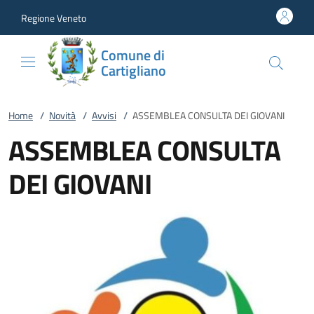
Vai al contenuto
accedi al menu
footer.enter
Regione Veneto
Comune di
Cartigliano
Home
/
Novità
/
Avvisi
/
ASSEMBLEA CONSULTA DEI GIOVANI
ASSEMBLEA CONSULTA
DEI GIOVANI