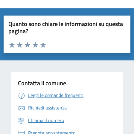
Quanto sono chiare le informazioni su questa
pagina?
Valuta da 1 a 5 stelle la pagina
Domanda
Valuta 1 stelle su 5
Valuta 2 stelle su 5
Valuta 3 stelle su 5
Valuta 4 stelle su 5
Valuta 5 stelle su 5
Contatta il comune
Leggi le domande frequenti
Richiedi assistenza
Chiama il numero
Prenota appuntamento