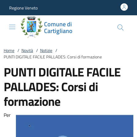
Vai al contenuto
accedi al menu
footer.enter
Regione Veneto
Comune di
Cartigliano
Home
/
Novità
/
Notizie
/
PUNTI DIGITALE FACILE PALLADES: Corsi di formazione
PUNTI DIGITALE FACILE
PALLADES: Corsi di
formazione
Per