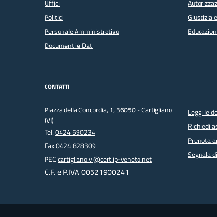
Uffici
Autorizzaz
Politici
Giustizia 
Personale Amministrativo
Educazion
Documenti e Dati
CONTATTI
Piazza della Concordia, 1, 36050 - Cartigliano
Leggi le 
(VI)
Richiedi a
Tel.
0424 590234
Prenota 
Fax
0424 828309
Segnala di
PEC
cartigliano.vi@cert.ip-veneto.net
C.F. e P.IVA 00521900241