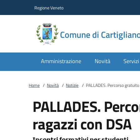
Vai al contenuto
accedi al menu
footer.enter
Regione Veneto
Comune di Cartiglian
Amministrazione
Novità
Servizi
Home
/
Novità
/
Notizie
/
PALLADES. Percorso gratuito 
PALLADES. Percor
ragazzi con DSA
𝗜𝗻𝗰𝗼𝗻𝘁𝗿𝗶 𝗳𝗼𝗿𝗺𝗮𝘁𝗶𝘃𝗶 𝗽𝗲𝗿 𝘀𝘁𝘂𝗱𝗲𝗻𝘁𝗶