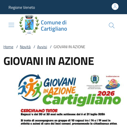
Vai al contenuto
accedi al menu
footer.enter
Regione Veneto
Comune di
Cartigliano
Home
/
Novità
/
Avvisi
/
GIOVANI IN AZIONE
GIOVANI IN AZIONE