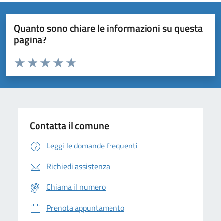
Quanto sono chiare le informazioni su questa
pagina?
Valuta da 1 a 5 stelle la pagina
Domanda
Valuta 1 stelle su 5
Valuta 2 stelle su 5
Valuta 3 stelle su 5
Valuta 4 stelle su 5
Valuta 5 stelle su 5
Contatta il comune
Leggi le domande frequenti
Richiedi assistenza
Chiama il numero
Prenota appuntamento