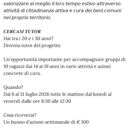
𝘷𝘢𝘭𝘰𝘳𝘪𝘻𝘻𝘢𝘳𝘦 𝘢𝘭 𝘮𝘦𝘨𝘭𝘪𝘰 𝘪𝘭 𝘭𝘰𝘳𝘰 𝘵𝘦𝘮𝘱𝘰 𝘦𝘴𝘵𝘪𝘷𝘰 𝘢𝘵𝘵𝘳𝘢𝘷𝘦𝘳𝘴𝘰
𝘢𝘵𝘵𝘪𝘷𝘪𝘵𝘢̀ 𝘥𝘪 𝘤𝘪𝘵𝘵𝘢𝘥𝘪𝘯𝘢𝘯𝘻𝘢 𝘢𝘵𝘵𝘪𝘷𝘢 𝘦 𝘤𝘶𝘳𝘢 𝘥𝘦𝘪 𝘣𝘦𝘯𝘪 𝘤𝘰𝘮𝘶𝘯𝘪
𝘯𝘦𝘭 𝘱𝘳𝘰𝘱𝘳𝘪𝘰 𝘵𝘦𝘳𝘳𝘪𝘵𝘰𝘳𝘪𝘰.
𝑪𝑬𝑹𝑪𝑨𝑺𝑰 𝑻𝑼𝑻𝑶𝑹
Hai tra i 20 e i 30 anni?
Diventa tutor del progetto
Un’opportunità importante per accompagnare gruppi di
10 ragazzi dai 14 ai 19 anni in varie attività e azioni
concrete di cura.
Quando?
Dal 6 al 31 luglio 2026 tutte le mattine dal lunedì al
venerdì dalle ore 8:30 alle 12:30
Cosa riceverai?
Un buono d’azione settimanale di € 100