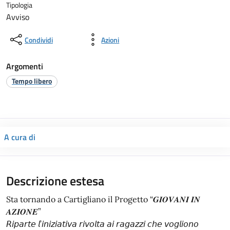
Tipologia
Avviso
Condividi
Azioni
Argomenti
Tempo libero
A cura di
Descrizione estesa
Sta tornando a Cartigliano il Progetto “𝑮𝑰𝑶𝑽𝑨𝑵𝑰 𝑰𝑵
𝑨𝒁𝑰𝑶𝑵𝑬”
𝘙𝘪𝘱𝘢𝘳𝘵𝘦 𝘭’𝘪𝘯𝘪𝘻𝘪𝘢𝘵𝘪𝘷𝘢 𝘳𝘪𝘷𝘰𝘭𝘵𝘢 𝘢𝘪 𝘳𝘢𝘨𝘢𝘻𝘻𝘪 𝘤𝘩𝘦 𝘷𝘰𝘨𝘭𝘪𝘰𝘯𝘰