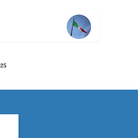
025
?