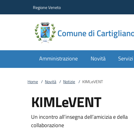
Vai al contenuto
accedi al menu
footer.enter
Regione Veneto
Comune di Cartiglian
Amministrazione
Novità
Servizi
Home
/
Novità
/
Notizie
/
KIMLeVENT
KIMLeVENT
Un incontro all’insegna dell’amicizia e della
collaborazione