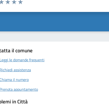
 da 1 a 5 stelle la pagina
anda
ta 1 stelle su 5
Valuta 2 stelle su 5
Valuta 3 stelle su 5
Valuta 4 stelle su 5
Valuta 5 stelle su 5
tatta il comune
Leggi le domande frequenti
Richiedi assistenza
Chiama il numero
Prenota appuntamento
lemi in Città