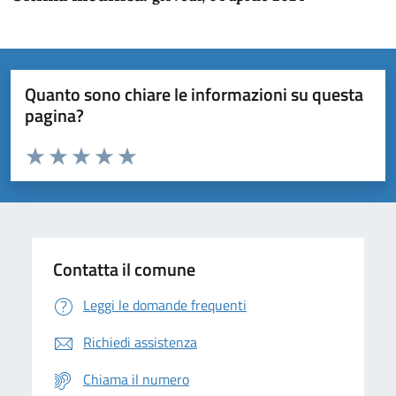
Quanto sono chiare le informazioni su questa
pagina?
Valuta da 1 a 5 stelle la pagina
Domanda
Valuta 1 stelle su 5
Valuta 2 stelle su 5
Valuta 3 stelle su 5
Valuta 4 stelle su 5
Valuta 5 stelle su 5
Contatta il comune
Leggi le domande frequenti
Richiedi assistenza
Chiama il numero