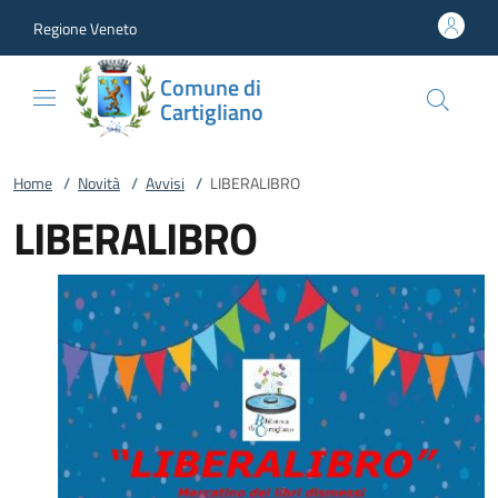
Vai al contenuto
accedi al menu
footer.enter
Regione Veneto
Comune di
Cartigliano
Home
/
Novità
/
Avvisi
/
LIBERALIBRO
LIBERALIBRO