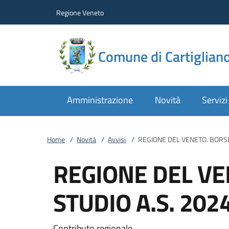
Vai al contenuto
accedi al menu
footer.enter
Regione Veneto
Comune di Cartiglian
Amministrazione
Novità
Servizi
Home
/
Novità
/
Avvisi
/
REGIONE DEL VENETO. BORSE
REGIONE DEL VE
STUDIO A.S. 202
Contributo regionale