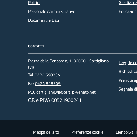
Politici
Giustizia 
Personale Amministrativo
Educazion
Documenti e Dati
CONTATTI
Piazza della Concordia, 1, 36050 - Cartigliano
Leggi le 
(VI)
Richiedi a
Tel.
0424 590234
Prenota 
Fax
0424 828309
Segnala di
PEC
cartigliano.vi@cert.ip-veneto.net
C.F. e P.IVA 00521900241
Mappa del sito
Preferenze cookie
Elenco Siti 