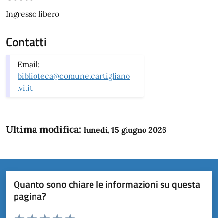
Ingresso libero
Contatti
Email:
biblioteca@comune.cartigliano
.vi.it
Ultima modifica:
lunedì, 15 giugno 2026
Quanto sono chiare le informazioni su questa
pagina?
Valuta da 1 a 5 stelle la pagina
Domanda