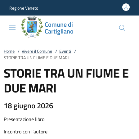
Vai al contenuto
accedi al menu
footer.enter
Regione Veneto
Comune di
Cartigliano
Home
/
Vivere il Comune
/
Eventi
/
STORIE TRA UN FIUME E DUE MARI
STORIE TRA UN FIUME E
DUE MARI
18 giugno 2026
Presentazione libro
Incontro con l'autore