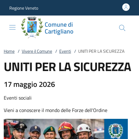
Vai al contenuto
accedi al menu
footer.enter
Regione Veneto
Comune di
Cartigliano
Home
/
Vivere il Comune
/
Eventi
/
UNITI PER LA SICUREZZA
UNITI PER LA SICUREZZA
17 maggio 2026
Eventi sociali
Vieni a conoscere il mondo delle Forze dell'Ordine