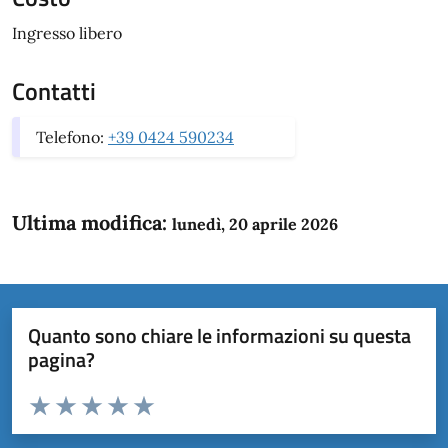
Ingresso libero
Contatti
Telefono:
+39 0424 590234
Ultima modifica:
lunedì, 20 aprile 2026
Quanto sono chiare le informazioni su questa
pagina?
Valuta da 1 a 5 stelle la pagina
Domanda
Valuta 1 stelle su 5
Valuta 2 stelle su 5
Valuta 3 stelle su 5
Valuta 4 stelle su 5
Valuta 5 stelle su 5