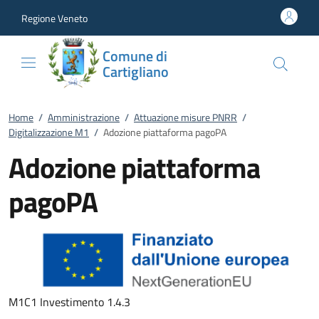
Vai al contenuto
accedi al menu
footer.enter
Regione Veneto
Comune di
Cartigliano
Home
/
Amministrazione
/
Attuazione misure PNRR
/
Digitalizzazione M1
/
Adozione piattaforma pagoPA
Adozione piattaforma
pagoPA
M1C1 Investimento 1.4.3