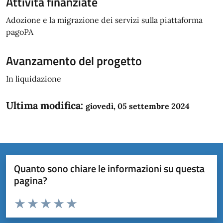
Attività finanziate
Adozione e la migrazione dei servizi sulla piattaforma
pagoPA
Avanzamento del progetto
In liquidazione
Ultima modifica:
giovedì, 05 settembre 2024
Quanto sono chiare le informazioni su questa
pagina?
Valuta da 1 a 5 stelle la pagina
Domanda
Valuta 1 stelle su 5
Valuta 2 stelle su 5
Valuta 3 stelle su 5
Valuta 4 stelle su 5
Valuta 5 stelle su 5