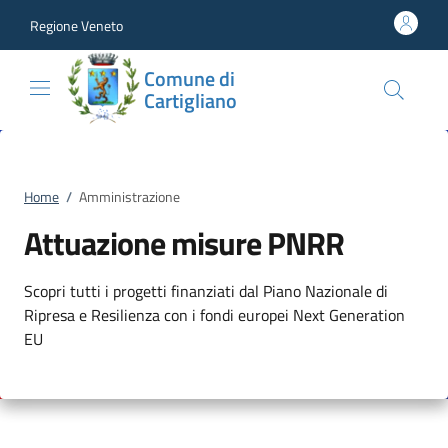
Vai al contenuto
accedi al menu
footer.enter
Regione Veneto
Comune di
Cartigliano
Home
/
Amministrazione
Attuazione misure PNRR
Scopri tutti i progetti finanziati dal Piano Nazionale di
Ripresa e Resilienza con i fondi europei Next Generation
EU