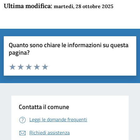
Ultima modifica:
martedì, 28 ottobre 2025
Quanto sono chiare le informazioni su questa
pagina?
Valuta da 1 a 5 stelle la pagina
Domanda
Valuta 1 stelle su 5
Valuta 2 stelle su 5
Valuta 3 stelle su 5
Valuta 4 stelle su 5
Valuta 5 stelle su 5
Contatta il comune
Leggi le domande frequenti
Richiedi assistenza