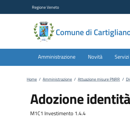
Vai al contenuto
accedi al menu
footer.enter
Regione Veneto
Comune di Cartiglian
Amministrazione
Novità
Servizi
Home
/
Amministrazione
/
Attuazione misure PNRR
/
Di
Adozione identità
M1C1 Investimento 1.4.4