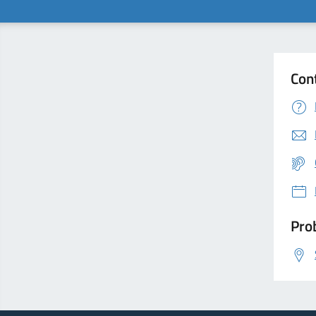
Con
Prob