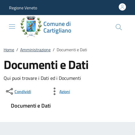
Vai al contenuto
accedi al menu
footer.enter
Regione Veneto
Comune di
Cartigliano
Home
/
Amministrazione
/
Documenti e Dati
Documenti e Dati
Qui puoi trovare i Dati ed i Documenti
Condividi
Azioni
Documenti e Dati