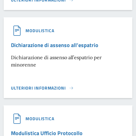
VENETO FREE WIFI}
MODULISTICA
Dichiarazione di assenso all’espatrio
Dichiarazione di assenso all’espatrio per
minorenne
ULTERIORI INFORMAZIONI
DICHIARAZIONE DI ASSENSO ALL’ESPATRIO }
MODULISTICA
Modulistica Ufficio Protocollo