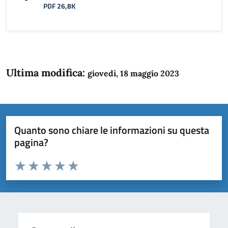
PDF 26,8K
Ultima modifica:
giovedì, 18 maggio 2023
Quanto sono chiare le informazioni su questa
pagina?
Valuta da 1 a 5 stelle la pagina
Domanda
Valuta 1 stelle su 5
Valuta 2 stelle su 5
Valuta 3 stelle su 5
Valuta 4 stelle su 5
Valuta 5 stelle su 5