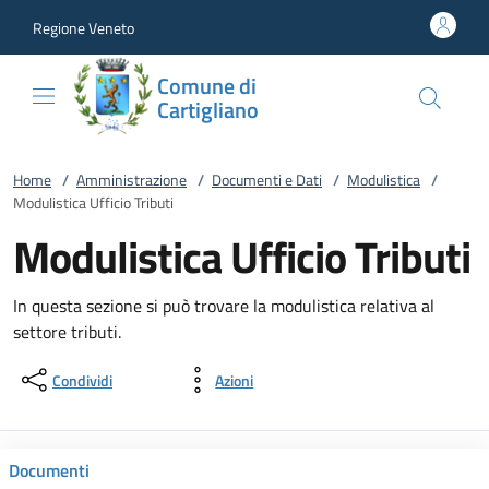
Vai al contenuto
accedi al menu
footer.enter
Regione Veneto
Comune di
Cartigliano
Home
/
Amministrazione
/
Documenti e Dati
/
Modulistica
/
Modulistica Ufficio Tributi
Modulistica Ufficio Tributi
In questa sezione si può trovare la modulistica relativa al
settore tributi.
Condividi
Azioni
Documenti