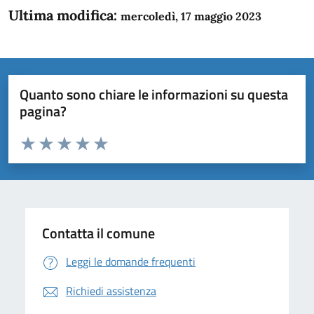
Ultima modifica:
mercoledì, 17 maggio 2023
Quanto sono chiare le informazioni su questa
pagina?
Valuta da 1 a 5 stelle la pagina
Domanda
Valuta 1 stelle su 5
Valuta 2 stelle su 5
Valuta 3 stelle su 5
Valuta 4 stelle su 5
Valuta 5 stelle su 5
Contatta il comune
Leggi le domande frequenti
Richiedi assistenza