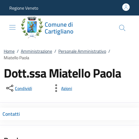
Vai al contenuto
accedi al menu
footer.enter
Regione Veneto
Comune di
Cartigliano
Home
/
Amministrazione
/
Personale Amministrativo
/
Miatello Paola
Dott.ssa Miatello Paola
Condividi
Azioni
Contatti