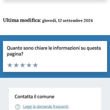
Ultima modifica:
giovedì, 12 settembre 2024
Quanto sono chiare le informazioni su questa
pagina?
Valuta da 1 a 5 stelle la pagina
Domanda
Valuta 1 stelle su 5
Valuta 2 stelle su 5
Valuta 3 stelle su 5
Valuta 4 stelle su 5
Valuta 5 stelle su 5
Contatta il comune
Leggi le domande frequenti