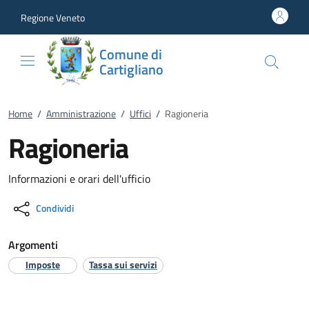
Vai al contenuto
accedi al menu
footer.enter
Regione Veneto
Comune di
Cartigliano
Home
/
Amministrazione
/
Uffici
/
Ragioneria
Ragioneria
Informazioni e orari dell'ufficio
Condividi
Argomenti
Imposte
Tassa sui servizi