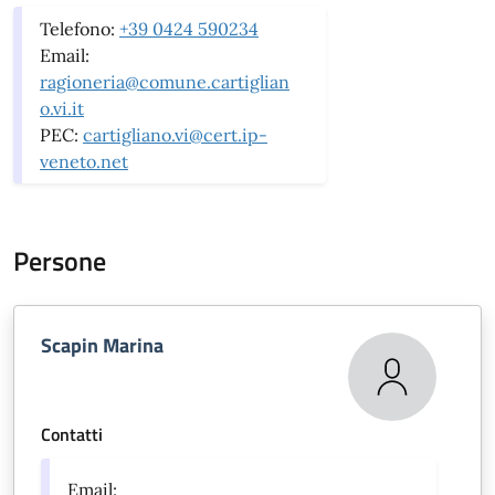
Telefono:
+39 0424 590234
Email:
ragioneria@comune.cartiglian
o.vi.it
PEC:
cartigliano.vi@cert.ip-
veneto.net
Persone
Scapin Marina
Contatti
Email: