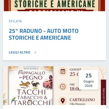
SFILATA
25° RADUNO - AUTO MOTO
STORICHE E AMERICANE
LEGGI ALTRO
25° RADUNO - AUTO MOTO STORICHE E AMERICANE}
25
Giugno
2026