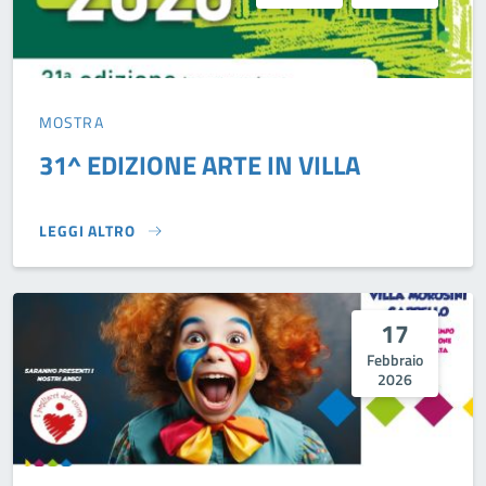
MOSTRA
31^ EDIZIONE ARTE IN VILLA
LEGGI ALTRO
31^ EDIZIONE ARTE IN VILLA}
17
Febbraio
2026