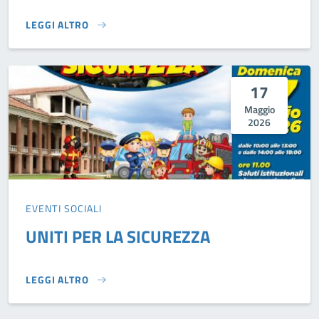
LEGGI ALTRO
STORIE TRA UN FIUME E DUE MARI}
17
Maggio
2026
EVENTI SOCIALI
UNITI PER LA SICUREZZA
LEGGI ALTRO
UNITI PER LA SICUREZZA}