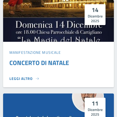
14
Dicembre
2025
MANIFESTAZIONE MUSICALE
CONCERTO DI NATALE
LEGGI ALTRO
CONCERTO DI NATALE}
11
Dicembre
2025