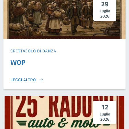
29
Luglio
2026
SPETTACOLO DI DANZA
WOP
LEGGI ALTRO
WOP}
12
Luglio
2026