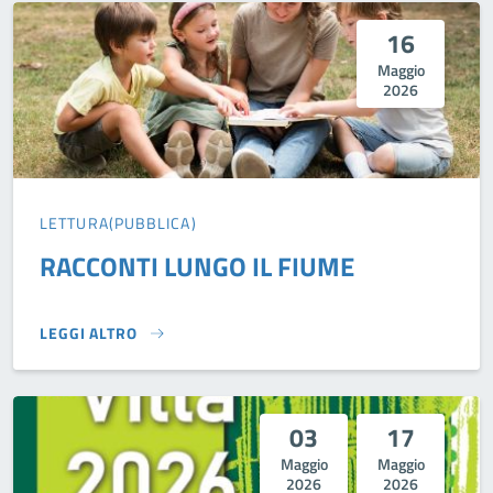
16
Maggio
2026
LETTURA(PUBBLICA)
RACCONTI LUNGO IL FIUME
LEGGI ALTRO
RACCONTI LUNGO IL FIUME}
03
17
Maggio
Maggio
2026
2026