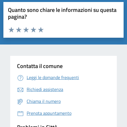
Quanto sono chiare le informazioni su questa
pagina?
Valuta da 1 a 5 stelle la pagina
Domanda
Valuta 1 stelle su 5
Valuta 2 stelle su 5
Valuta 3 stelle su 5
Valuta 4 stelle su 5
Valuta 5 stelle su 5
Contatta il comune
Leggi le domande frequenti
Richiedi assistenza
Chiama il numero
Prenota appuntamento