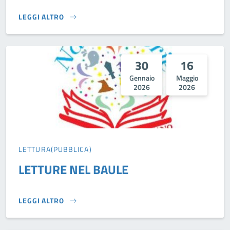
LEGGI ALTRO
UN ABBRACCIO UNA STORIA}
30
16
Gennaio
Maggio
2026
2026
LETTURA(PUBBLICA)
LETTURE NEL BAULE
LEGGI ALTRO
LETTURE NEL BAULE}