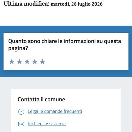
Ultima modifica:
martedì, 28 luglio 2026
Quanto sono chiare le informazioni su questa
pagina?
Valuta da 1 a 5 stelle la pagina
Domanda
Valuta 1 stelle su 5
Valuta 2 stelle su 5
Valuta 3 stelle su 5
Valuta 4 stelle su 5
Valuta 5 stelle su 5
Contatta il comune
Leggi le domande frequenti
Richiedi assistenza