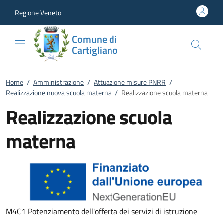
Vai al contenuto
accedi al menu
footer.enter
Regione Veneto
Comune di
Cartigliano
Home
/
Amministrazione
/
Attuazione misure PNRR
/
Realizzazione nuova scuola materna
/
Realizzazione scuola materna
Realizzazione scuola
materna
M4C1 Potenziamento dell'offerta dei servizi di istruzione